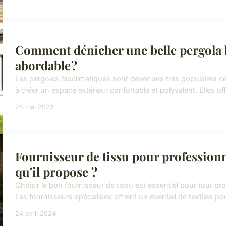
Comment dénicher une belle pergola 
abordable ?
Les pergolas bioclimatiques sont devenues très populaires ce
à créer un espace extérieur confortable et polyvalent. Elles off
25 mai 2023
Fournisseur de tissu pour professionne
qu'il propose ?
Choisir le bon fournisseur de tissu est essentiel pour tout pro
Les fournisseurs spécialisés offrent un éventail de textiles p
24 avril 2024