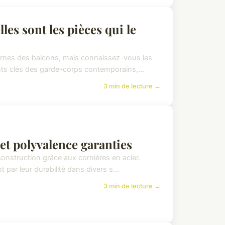
es sont les pièces qui le
dernes des balcons, mais connaissez-vous les
ts clés des garde-corps contemporains,...
3 min de lecture →
 et polyvalence garanties
onstruction grâce aux cornières en acier.
 par leur durabilité dans divers s...
3 min de lecture →