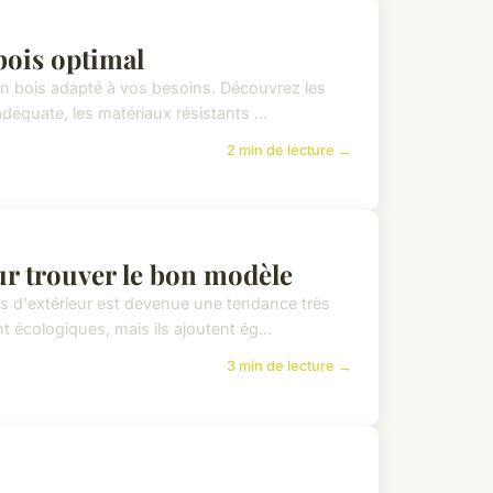
bois optimal
n bois adapté à vos besoins. Découvrez les
adéquate, les matériaux résistants ...
2 min de lecture →
our trouver le bon modèle
les d'extérieur est devenue une tendance très
écologiques, mais ils ajoutent ég...
3 min de lecture →