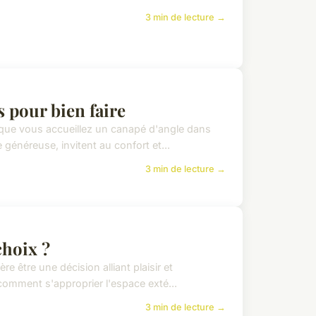
3 min de lecture →
 pour bien faire
rsque vous accueillez un canapé d'angle dans
généreuse, invitent au confort et...
3 min de lecture →
choix ?
re être une décision alliant plaisir et
 comment s'approprier l'espace exté...
3 min de lecture →