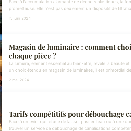
Face à l'accumulation alarmante de déchets plastiques, la f
prometteuse. Elle n'est pas seulement un dispositif de filtratio
15 juin 2024
Magasin de luminaire : comment choi
chaque pièce ?
La lumière, élément essentiel au bien-être, révèle la beauté 
un choix étendu en magasin de luminaires, il est primordial de co
2 mai 2024
Tarifs compétitifs pour débouchage ca
Face à un évier qui refuse de laisser passer l'eau ou à une 
trouver un service de débouchage de canalisations compétent