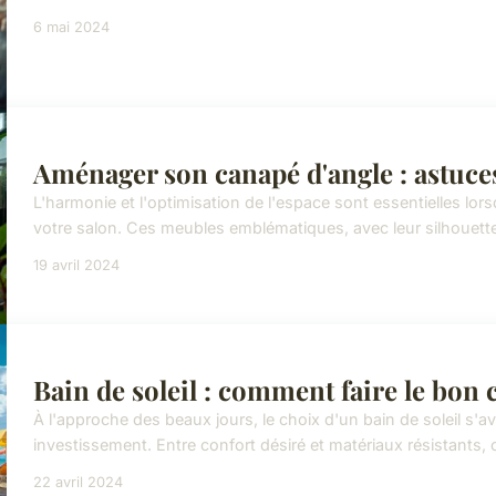
6 mai 2024
Aménager son canapé d'angle : astuces
L'harmonie et l'optimisation de l'espace sont essentielles lo
votre salon. Ces meubles emblématiques, avec leur silhouette 
19 avril 2024
Bain de soleil : comment faire le bon 
À l'approche des beaux jours, le choix d'un bain de soleil s'avè
investissement. Entre confort désiré et matériaux résistants,
22 avril 2024