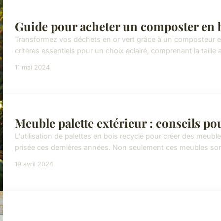
Guide pour acheter un composter en 
Transformez vos déchets en or vert grâce à un composteur e
critères essentiels pour un choix éclairé, comprenant la taille 
11 mai 2024
Meuble palette extérieur : conseils p
L'utilisation de palettes en bois recyclé pour créer des meub
prisée ces dernières années. Non seulement ces meubles sont 
19 avril 2024