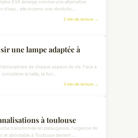
ontaine EVA émerge comme une alternative
n d'eau ; elle incarne une révolutio...
2 min de lecture →
sir une lampe adaptée à
et l'atmosphère de chaque espace de vie. Face à
nsidérer la taille, la fon...
3 min de lecture →
nalisations à toulouse
douche transformée en pataugeoire, l'urgence de
 et abordable à Toulouse devient ...