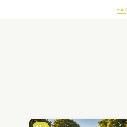
Actu
ACTU