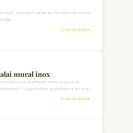
dant, cela peut varier en fonction de divers
relle....
5 min de lecture →
alai mural inox
sentiel pour maintenir votre espace de
sforment l'organisation quotidienne en une...
8 min de lecture →