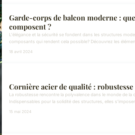
Garde-corps de balcon moderne : quell
composent ?
L'élégance et la sécurité se fondent dans les structures mo
composants qui rendent cela possible? Découvrez les élémen
18 avril 2024
Cornière acier de qualité : robustesse
La robustesse rencontre la polyvalence dans le monde de la c
Indispensables pour la solidité des structures, elles s'imposent
15 mai 2024