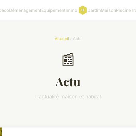
Déco
Déménagement
Équipement
Immo
Jardin
Maison
Piscine
Tr
Accueil
› Actu
📰
Actu
L'actualité maison et habitat