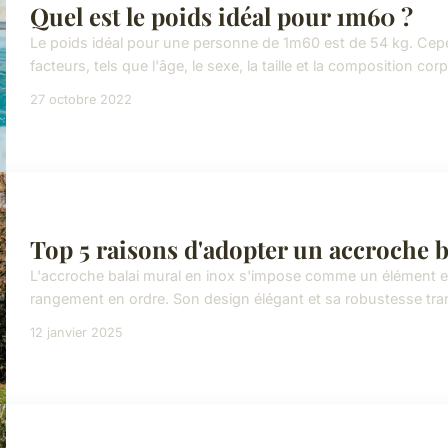
Quel est le poids idéal pour 1m60 ?
Le poids idéal pour une personne de 1m60 est de 54 kg. Cepen
facteurs, tels que l'âge, le sexe, la taille et la composition corpo
27 octobre 2022
Top 5 raisons d'adopter un accroche b
L'accroche balai mural en inox s'impose comme un élément es
rangement en ordre. Son design élégant et sa robustesse tran
12 janvier 2025