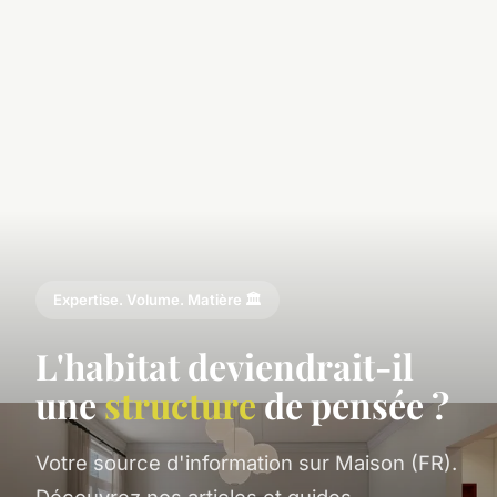
Expertise. Volume. Matière 🏛️
L'habitat deviendrait-il
une
structure
de pensée ?
Votre source d'information sur Maison (FR).
Découvrez nos articles et guides.