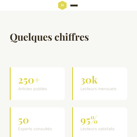
Quelques chiffres
250+
30k
Articles publiés
Lecteurs mensuels
50
95%
Experts consultés
Lecteurs satisfaits