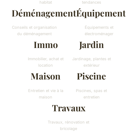
habitat
tendances
Déménagement
Équipement
Conseils et organisation
Équipements et
du déménagement
électroménager
Immo
Jardin
Immobilier, achat et
Jardinage, plantes et
location
extérieur
Maison
Piscine
Entretien et vie à la
Piscines, spas et
maison
entretien
Travaux
Travaux, rénovation et
bricolage