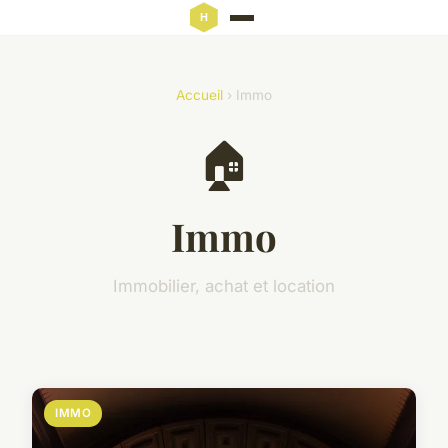
Accueil
› Immo
🏠
Immo
Immobilier, achat et location
IMMO