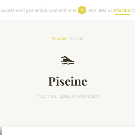
Déco
Déménagement
Équipement
Immo
Jardin
Maison
Piscine
Tr
Accueil
› Piscine
🏊
Piscine
Piscines, spas et entretien