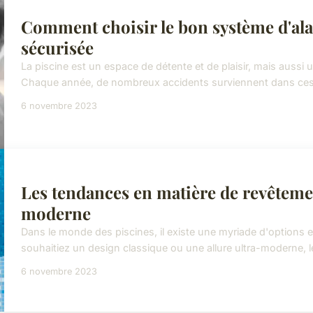
Comment choisir le bon système d'al
sécurisée
La piscine est un espace de détente et de plaisir, mais aussi un 
Chaque année, de nombreux accidents surviennent dans ces
6 novembre 2023
Les tendances en matière de revêteme
moderne
Dans le monde des piscines, il existe une myriade d'options
souhaitiez un design classique ou une allure ultra-moderne, l
6 novembre 2023