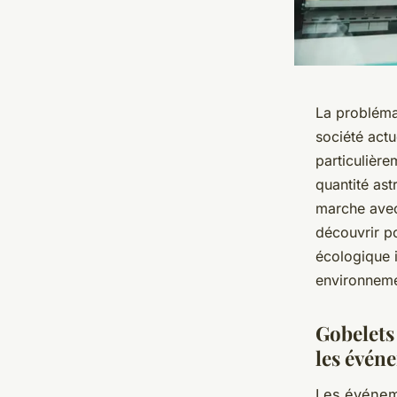
La probléma
société actu
particulièr
quantité ast
marche avec 
découvrir p
écologique 
environneme
Gobelets 
les évén
Les événeme