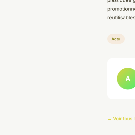
plastiques 
promotionne
réutilisable
Actu
A
← Voir tous l