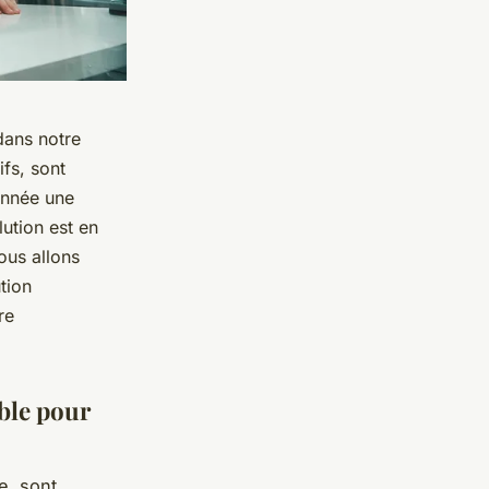
dans notre
ifs, sont
année une
ution est en
ous allons
tion
re
able pour
e, sont