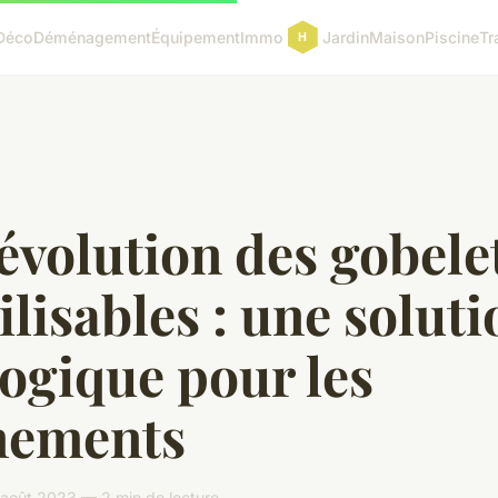
Déco
Déménagement
Équipement
Immo
Jardin
Maison
Piscine
Tr
évolution des gobele
ilisables : une solut
ogique pour les
nements
août 2023 — 2 min de lecture