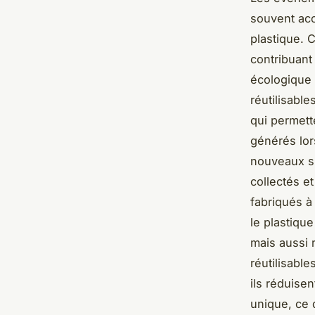
souvent ac
plastique. 
contribuant
écologique 
réutilisabl
qui permett
générés lor
nouveaux su
collectés e
fabriqués à 
le plastique
mais aussi r
réutilisabl
ils réduise
unique, ce 