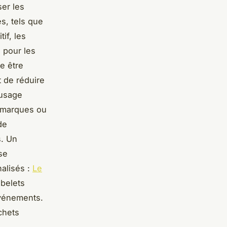
ser les
es, tels que
if, les
 pour les
e être
t de réduire
 usage
s marques ou
de
s. Un
se
alisés :
Le
obelets
événements.
chets