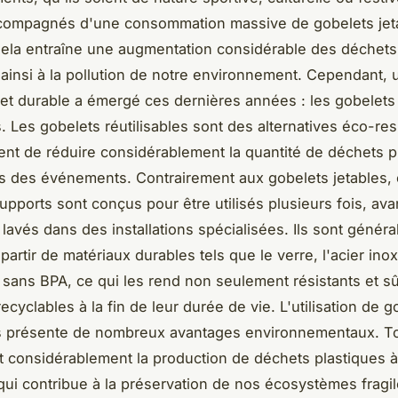
compagnés d'une consommation massive de gobelets jet
Cela entraîne une augmentation considérable des déchets
 ainsi à la pollution de notre environnement. Cependant, 
et durable a émergé ces dernières années : les gobelets
es. Les gobelets réutilisables sont des alternatives éco-r
ent de réduire considérablement la quantité de déchets p
s des événements. Contrairement aux gobelets jetables,
pports sont conçus pour être utilisés plusieurs fois, ava
t lavés dans des installations spécialisées. Ils sont génér
partir de matériaux durables tels que le verre, l'acier in
 sans BPA, ce qui les rend non seulement résistants et sûr
ecyclables à la fin de leur durée de vie. L'utilisation de g
es présente de nombreux avantages environnementaux. To
nt considérablement la production de déchets plastiques 
qui contribue à la préservation de nos écosystèmes fragile