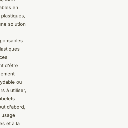
ables en
 plastiques,
une solution
esponsables
lastiques
 ces
nt d'être
alement
oxydable ou
s à utiliser,
obelets
ut d'abord,
à usage
s et à la