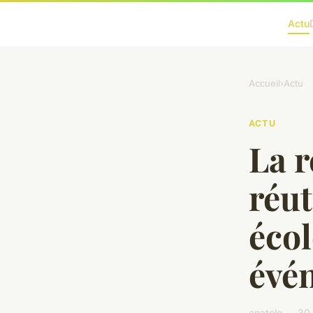
Actu
Accueil
›
Actu
ACTU
La r
réut
écol
évé
anatole — 30 