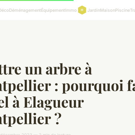
Déco
Déménagement
Équipement
Immo
Jardin
Maison
Piscine
Tr
tre un arbre à
pellier : pourquoi f
el à Elagueur
pellier ?
 décembre 2023 — 2 min de lecture