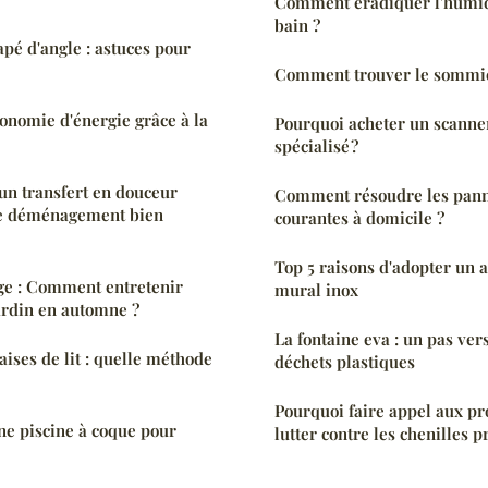
Comment éradiquer l'humidi
bain ?
é d'angle : astuces pour
Comment trouver le sommie
onomie d'énergie grâce à la
Pourquoi acheter un scanner
spécialisé ?
n transfert en douceur
Comment résoudre les pann
de déménagement bien
courantes à domicile ?
Top 5 raisons d'adopter un 
ge : Comment entretenir
mural inox
ardin en automne ?
La fontaine eva : un pas ver
ises de lit : quelle méthode
déchets plastiques
Pourquoi faire appel aux pr
ne piscine à coque pour
lutter contre les chenilles 