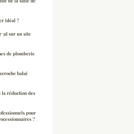
té de la salle de
r idéal ?
 3d sur un site
es de plomberie
accroche balai
s la réduction des
ofessionnels pour
processionnaires ?