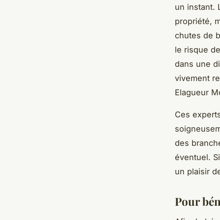
un instant.
propriété, 
chutes de 
le risque de
dans une di
vivement re
Elagueur M
Ces experts
soigneuseme
des branches
éventuel. S
un plaisir d
Pour béné