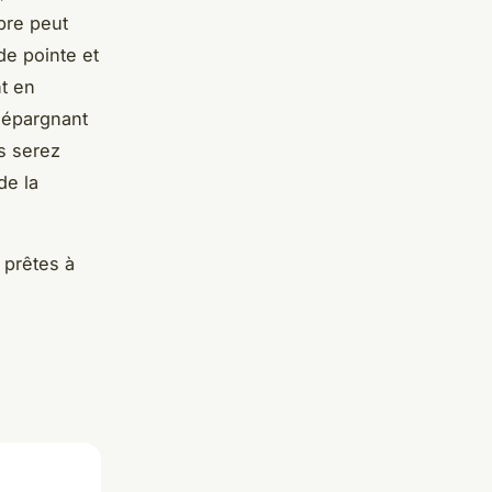
rbre peut
de pointe et
nt en
s épargnant
s serez
de la
 prêtes à
.