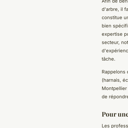
Afin de bén
d'arbre, il 
constitue u
bien spécif
expertise p
secteur, no
d'expérienc
tâche.
Rappelons q
(harnais, éc
Montpellier 
de répondr
Pour une
Les profess