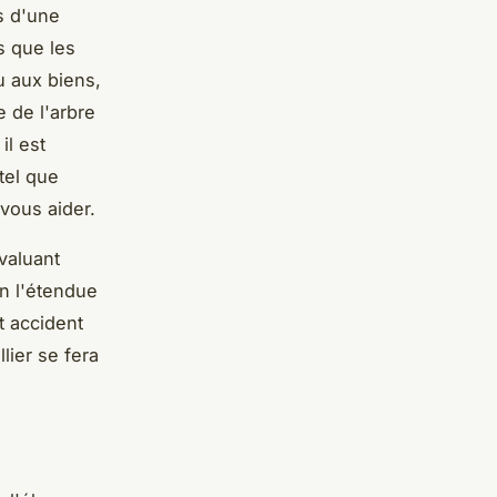
s d'une
s que les
 aux biens,
e de l'arbre
il est
tel que
vous aider.
valuant
n l'étendue
t accident
lier se fera