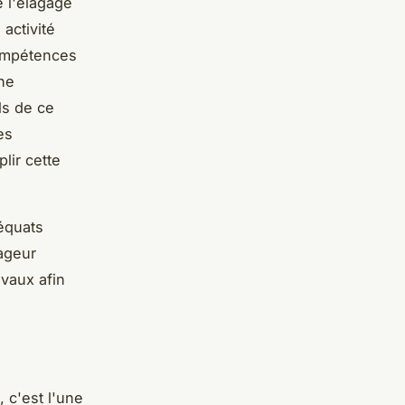
e l'élagage
 activité
compétences
une
ls de ce
es
lir cette
équats
lageur
avaux afin
 c'est l'une