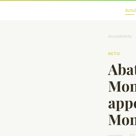
Actu
Accueil
›
Actu
ACTU
Abat
Mont
app
Mont
anatole — 22