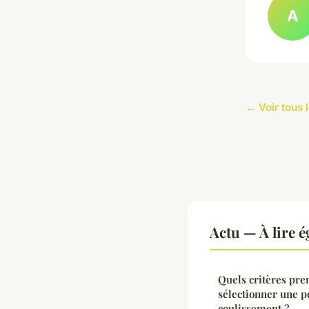
A
← Voir tous l
Actu — À lire 
Quels critères pr
sélectionner une p
coulissement ?