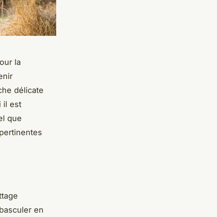
our la
enir
che délicate
il est
el que
 pertinentes
ttage
 basculer en