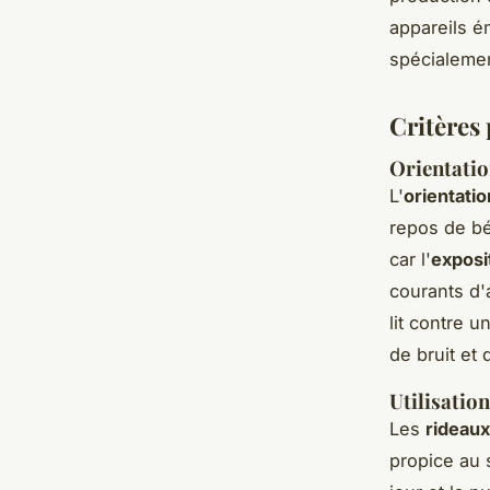
appareils é
spécialemen
Critères
Orientatio
L'
orientation
repos de béb
car l'
exposit
courants d'
lit contre u
de bruit et
Utilisatio
Les
rideaux
propice au 