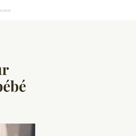
avaux
ur
bébé