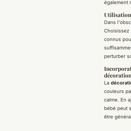
également r
Utilisatio
Dans l'obsc
Choisissez 
connus pour 
suffisammen
perturber s
Incorporat
décoration
La
décorati
couleurs pa
calme. En a
bébé peut s
être généra