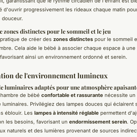
uit, garantissant que le rythme circadien de l'enfant est bie
lé d'ouvrir progressivement les rideaux chaque matin pour
n douceur.
e zones distinctes pour le sommeil et le jeu
t pratique de créer des
zones distinctes
pour le sommeil et
mbre. Cela aide le bébé à associer chaque espace à une a
 favorisant ainsi un environnement ordonné et serein.
tion de l'environnement lumineux
de luminaires adaptés pour une atmosphère apaisant
chambre de bébé
confortable et rassurante
nécessite un 
e luminaires. Privilégiez des lampes douces qui éclairent 
ns éblouir. Les
lampes à intensité réglable
permettent d'aj
on les besoins, favorisant un
endormissement serein
. Op
ux naturels et des lumières provenant de sources indirec