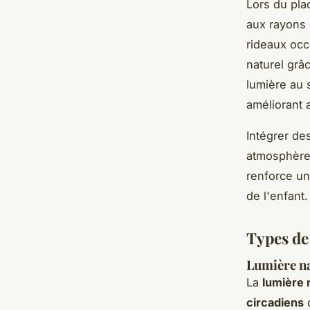
Lors du plac
aux rayons d
rideaux occ
naturel grâ
lumière au 
améliorant 
Intégrer de
atmosphère 
renforce un
de l'enfant.
Types de 
Lumière na
La
lumière 
circadiens
d