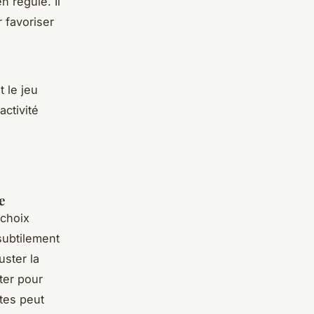
n régulé. Il
 favoriser
 le jeu
ctivité
e
choix
subtilement
uster la
ter pour
tes peut