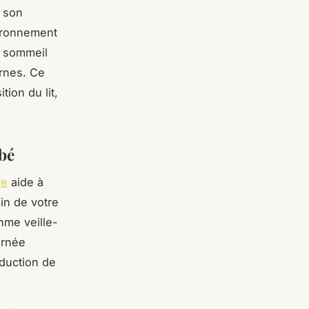
t son
vironnement
e sommeil
urnes. Ce
tion du lit,
ébé
re
aide à
in de votre
hme veille-
urnée
oduction de