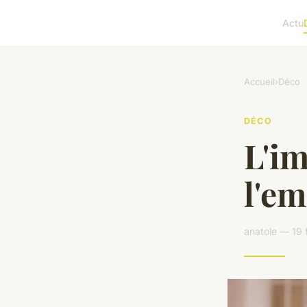
Actu
Accueil
›
Déco
DÉCO
L'im
l'em
anatole — 19 