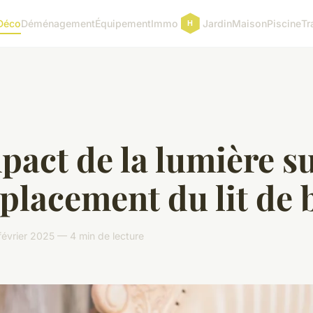
Déco
Déménagement
Équipement
Immo
Jardin
Maison
Piscine
Tr
pact de la lumière s
placement du lit de 
février 2025 — 4 min de lecture