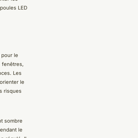
ampoules LED
 pour le
s fenêtres,
oces. Les
orienter le
es risques
nt sombre
pendant le