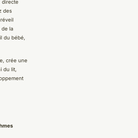
 directe
ez des
réveil
 de la
il du bébé,
le, crée une
du lit,
eloppement
ythmes