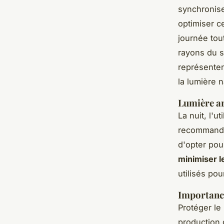
synchronise
optimiser ce
journée tou
rayons du s
représenten
la lumière n
Lumière art
La nuit, l'ut
recommandée
d'opter po
minimiser l
utilisés pou
Importance
Protéger le
production 