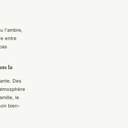
.
u l'ambre,
re entre
 pas
ans la
ante. Des
 atmosphère
mille, le
son bien-