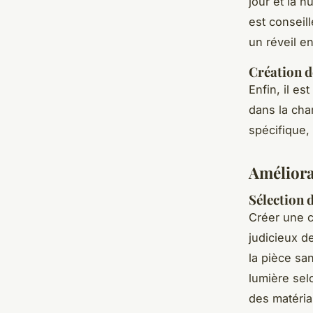
jour et la n
est conseil
un réveil e
Création d
Enfin, il es
dans la cha
spécifique,
Améliora
Sélection 
Créer une 
judicieux d
la pièce sa
lumière sel
des matéria