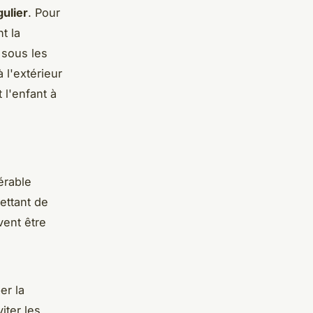
ulier
. Pour
t la
 sous les
 l'extérieur
l'enfant à
érable
ettant de
vent être
er la
iter les