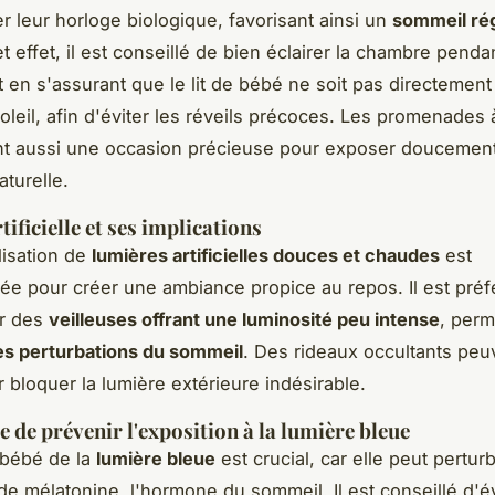
r leur horloge biologique, favorisant ainsi un
sommeil rég
t effet, il est conseillé de bien éclairer la chambre pendan
t en s'assurant que le lit de bébé ne soit pas directement
oleil, afin d'éviter les réveils précoces. Les promenades à
t aussi une occasion précieuse pour exposer doucement 
aturelle.
ificielle et ses implications
ilisation de
lumières artificielles douces et chaudes
est
 pour créer une ambiance propice au repos. Il est préf
ur des
veilleuses offrant une luminosité peu intense
, perm
es perturbations du sommeil
. Des rideaux occultants peu
r bloquer la lumière extérieure indésirable.
 de prévenir l'exposition à la lumière bleue
 bébé de la
lumière bleue
est crucial, car elle peut perturb
de mélatonine, l'hormone du sommeil. Il est conseillé d'év