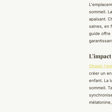
L'emplaceme
sommeil. La
apaisant. C
saines, en f
guide offre 
garantissan
L'impact 
Choisir l'e
créer un en
enfant. La 
sommeil. Ta
synchronise 
mélatonine,