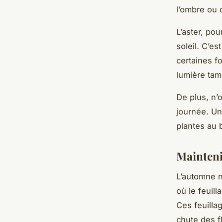
l’ombre ou 
L’aster, po
soleil. C’es
certaines f
lumière tam
De plus, n’
journée. Un
plantes au b
Mainteni
L’automne n
où le feuil
Ces feuilla
chute des f