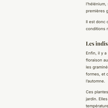
l’hélénium,
premières g
Il est donc 
conditions
Les indi
Enfin, il y 
floraison a
les graminé
formes, et 
l’automne.
Ces plantes
jardin. Ell
températur