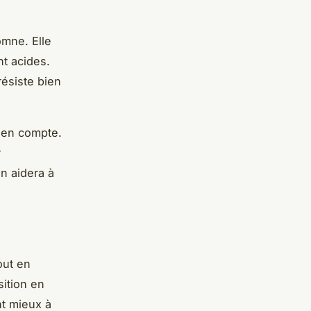
omne. Elle
nt acides.
résiste bien
e en compte.
r
n aidera à
out en
ition en
nt mieux à