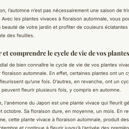
on, l’automne n’est pas nécessairement une saison de tr
n. Avec les plantes vivaces à floraison automnale, vous p
a beauté de votre jardin et profiter de couleurs éclatant
te des feuilles.
r et comprendre le cycle de vie de vos plantes
rdial de bien connaître le cycle de vie de vos plantes viv
r floraison automnale. En effet, certaines plantes ont un c
 fleurissent qu’une fois. D’autres, en revanche, ont un cyc
t peuvent fleurir plusieurs fois, y compris en automne.
 l’
anémone du Japon
est une plante vivace qui fleurit 
et octobre. Sa floraison dure, en moyenne, un mois. En r
ème
, cette plante vivace à floraison automnale, produit des
ptembre et continue à fleurir jusqu’à l’arrivée des premiè