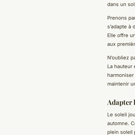
dans un sol
Prenons par
s’adapte à 
Elle offre u
aux premièr
N’oubliez p
La hauteur 
harmoniser 
maintenir u
Adapter l
Le soleil jo
automne. Ce
plein solei