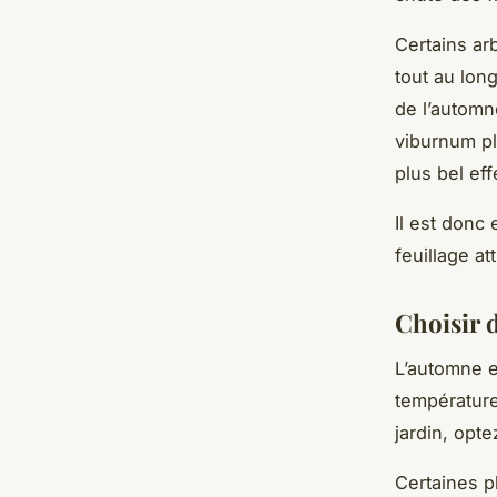
Certains ar
tout au long
de l’automn
viburnum pl
plus bel eff
Il est donc 
feuillage a
Choisir 
L’automne e
température
jardin, opt
Certaines p