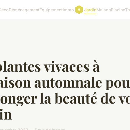
Déco
Déménagement
Équipement
Immo
Jardin
Maison
Piscine
Tr
plantes vivaces à
raison automnale pou
onger la beauté de v
in
novembre 2023 — 5 min de lecture