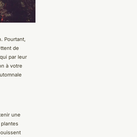
. Pourtant,
ettent de
qui par leur
on à votre
automnale
tenir une
 plantes
nouissent