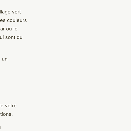
llage vert
 les couleurs
ar ou le
ui sont du
r un
de votre
tions.
u