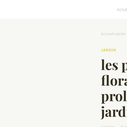
Actu
Accueil
›
Jardin
JARDIN
les 
flo
prol
jard
anatole — 6 