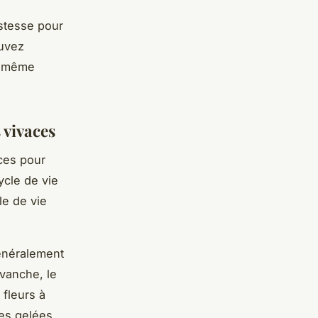
istesse pour
ouvez
es même
 vivaces
aces pour
ycle de vie
le de vie
généralement
evanche, le
 fleurs à
res gelées.