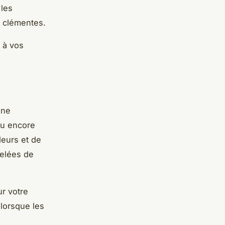
 les
s clémentes.
t à vos
une
ou encore
leurs et de
gelées de
ur votre
 lorsque les