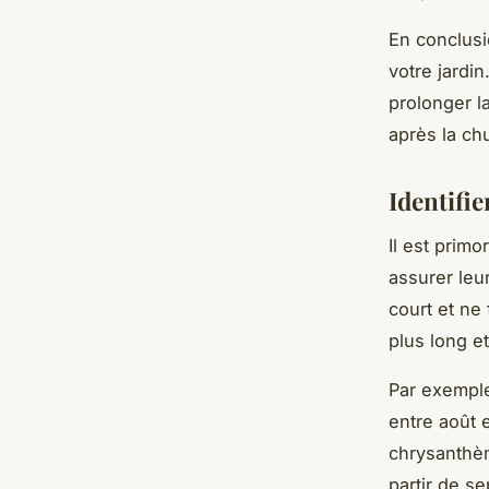
En conclusi
votre jardi
prolonger l
après la chu
Identifie
Il est primo
assurer leu
court et ne
plus long e
Par exemple,
entre août 
chrysanth
partir de se